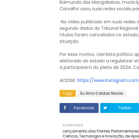
Raimundo das Mangabeiras, município
Carvalho usou suas redes sociais par
No vídeo publicado em suas redes soci
segundo dados do Tribunal Regional 
títulos foram cancelados no estado
situação.
Por esse motivo, cientista político 
eleitorado do estado a regularizar s
a participarem do pleito de 2024. C
ACESSE:
https://www.instagram.co
Tags
Eu Amo Caldas Novas
Facebook
Twitter
ANTIGOS
Lançamento das Frentes Parlamentare
Ciência, Tecnologia e Inovação, de Apo