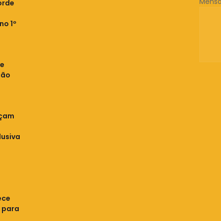
Mens
orde
no 1º
ve
ção
nçam
usiva
ece
 para