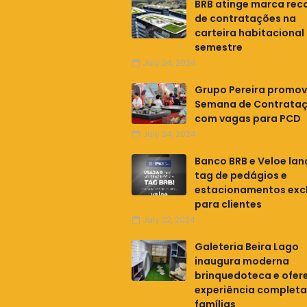
BRB atinge marca rec
de contratações na
carteira habitacional 
semestre
July 24, 2024
Grupo Pereira promo
Semana de Contrata
com vagas para PCD
July 24, 2024
Banco BRB e Veloe la
tag de pedágios e
estacionamentos excl
para clientes
July 22, 2024
Galeteria Beira Lago
inaugura moderna
brinquedoteca e ofer
experiência completa
famílias