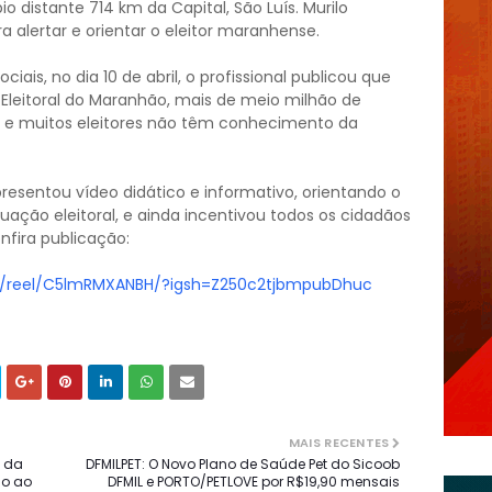
 distante 714 km da Capital, São Luís. Murilo
a alertar e orientar o eleitor maranhense.
ais, no dia 10 de abril, o profissional publicou que
Eleitoral do Maranhão, mais de meio milhão de
, e muitos eleitores não têm conhecimento da
apresentou vídeo didático e informativo, orientando o
ituação eleitoral, e ainda incentivou todos os cidadãos
onfira publicação:
m/reel/C5lmRMXANBH/?igsh=Z250c2tjbmpubDhuc
MAIS RECENTES
s da
DFMILPET: O Novo Plano de Saúde Pet do Sicoob
io ao
DFMIL e PORTO/PETLOVE por R$19,90 mensais