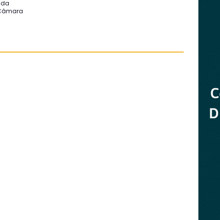
 da
 Câmara