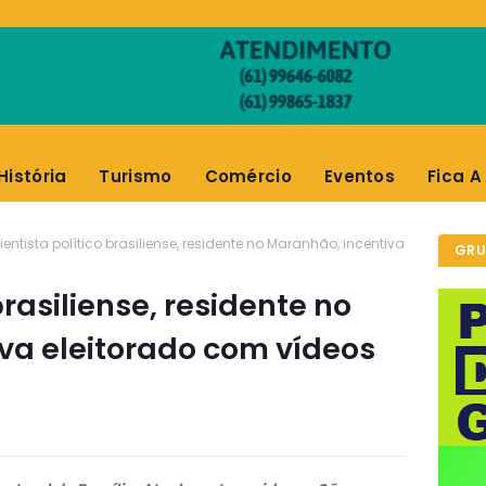
História
Turismo
Comércio
Eventos
Fica A
ientista político brasiliense, residente no Maranhão, incentiva
GRU
brasiliense, residente no
va eleitorado com vídeos