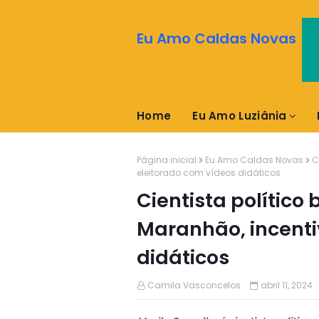
Eu Amo Caldas Novas
Home
Eu Amo Luziânia
Página inicial
Eu Amo Caldas Novas
C
eleitorado com vídeos didáticos
Cientista político 
Maranhão, incenti
didáticos
Camila Vasconcelos
abril 11, 2024